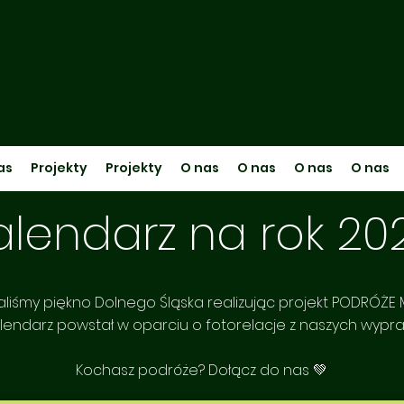
DY EDUKA
as
Projekty
Projekty
O nas
O nas
O nas
O nas
alendarz na rok 20
aliśmy piękno Dolnego Śląska realizując projekt PODRÓŻE
lendarz powstał w oparciu o fotorelacje z naszych wypr
Kochasz podróże? Dołącz do nas 💚