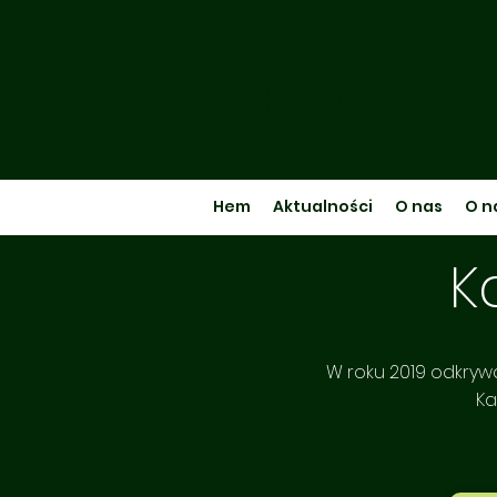
OGRO
Hem
Aktualności
O nas
O n
K
W roku 2019 odkryw
Ka